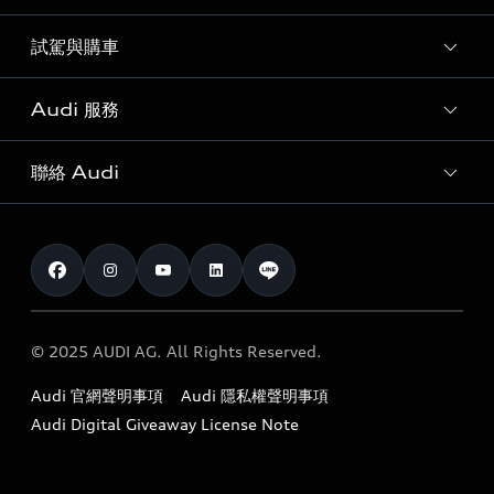
試駕與購車
所有車款
客製化您的 Audi
Audi 服務
購車方案
Audi 純電生活圈
最新優惠
聯絡 Audi
Audi 原廠配件與精品
奧迪嚴選中古車
預約試駕 | 多元安心賞車
myAudi
訂閱電子報
Audi 經銷商服務據點
myAudi TW app
與我聯繫
定期保養
Audi 職涯機會
© 2025 AUDI AG. All Rights Reserved.
保固
Audi 經銷夥伴招募
Audi 官網聲明事項
Audi 隱私權聲明事項
召回案件查詢
吹哨者制度
Audi Digital Giveaway License Note