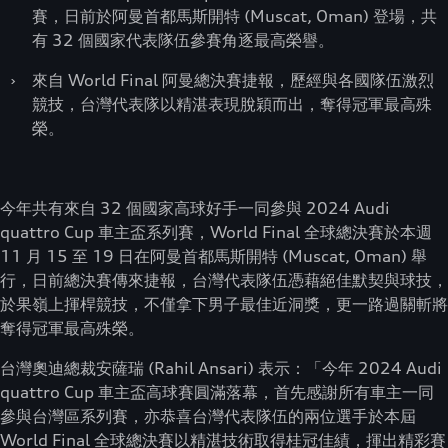
賽，日前於阿曼首都馬斯開特 (Muscat, Oman) 登場，共
有 32 個國家代表隊伍參賽角逐最高榮譽。
›
來自 World Final 阿曼總決賽捷報，歷經與各國隊伍激烈
競技，台灣代表隊以精湛表現脫穎而出，奪得冠軍最高殊
榮。
今年共有來自 32 個國家高球好手一同參與 2024 Audi
quattro Cup 車主盃系列賽，World Final 全球總決賽於本週
11 月 15 至 19 日在阿曼首都馬斯開特 (Muscat, Oman) 舉
行，日前總決賽傳來捷報，台灣代表隊伍憑藉絕佳默契與球技，
於果嶺上揮桿競技，不僅拿下男子最佳近洞獎，更一路過關斬將
奪得冠軍最高殊榮。
台灣奧迪總裁安薩瑞 (Rahil Ansari) 表示：「今年 2024 Audi
quattro Cup 車主盃高球賽圓滿落幕，首先感謝所有車主一同
參與台灣區系列賽，亦恭喜台灣代表隊伍的兩位選手於本屆
World Final 全球總決賽以精湛技術取得桂冠佳績，揮出精彩賽