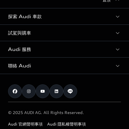
探索 Audi 車款
試駕與購車
所有車款
客製化您的 Audi
Audi 服務
購車方案
Audi 純電生活圈
最新優惠
聯絡 Audi
Audi 原廠配件與精品
奧迪嚴選中古車
預約試駕 | 多元安心賞車
myAudi
訂閱電子報
Audi 經銷商服務據點
myAudi TW app
與我聯繫
定期保養
Audi 職涯機會
© 2025 AUDI AG. All Rights Reserved.
保固
Audi 經銷夥伴招募
Audi 官網聲明事項
Audi 隱私權聲明事項
召回案件查詢