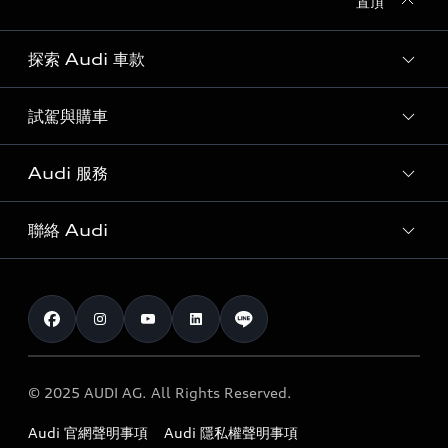
置頂
探索 Audi 車款
試駕與購車
所有車款
客製化您的 Audi
Audi 服務
購車方案
Audi 純電生活圈
最新優惠
聯絡 Audi
Audi 原廠配件與精品
奧迪嚴選中古車
預約試駕 | 多元安心賞車
myAudi
訂閱電子報
Audi 經銷商服務據點
myAudi TW app
與我聯繫
定期保養
Audi 職涯機會
© 2025 AUDI AG. All Rights Reserved.
保固
Audi 經銷夥伴招募
Audi 官網聲明事項
Audi 隱私權聲明事項
召回案件查詢