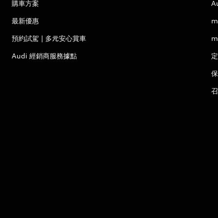
購車方案
A
最新優惠
m
預約試駕 | 多元安心賞車
m
Audi 經銷商服務據點
定
保
召