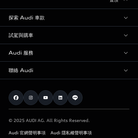
探索 Audi 車款
試駕與購車
所有車款
客製化您的 Audi
Audi 服務
購車方案
Audi 純電生活圈
最新優惠
聯絡 Audi
Audi 原廠配件與精品
奧迪嚴選中古車
預約試駕 | 多元安心賞車
myAudi
訂閱電子報
Audi 經銷商服務據點
myAudi TW app
與我聯繫
定期保養
Audi 職涯機會
© 2025 AUDI AG. All Rights Reserved.
保固
Audi 經銷夥伴招募
Audi 官網聲明事項
Audi 隱私權聲明事項
召回案件查詢