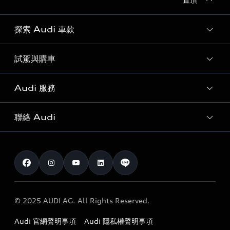
探索 Audi 車款
試駕與購車
所有車款
客製化您的 Audi
Audi 服務
購車方案
Audi 純電生活圈
最新優惠
聯絡 Audi
Audi 原廠配件與精品
奧迪嚴選中古車
預約試駕 | 多元安心賞車
myAudi
訂閱電子報
Audi 經銷商服務據點
myAudi TW app
與我聯繫
定期保養
Audi 職涯機會
© 2025 AUDI AG. All Rights Reserved.
保固
Audi 經銷夥伴招募
Audi 官網聲明事項
Audi 隱私權聲明事項
召回案件查詢