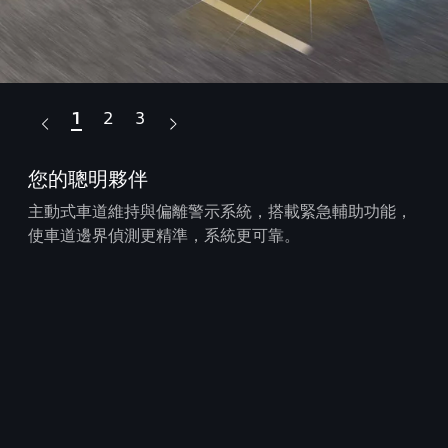
1
2
3
您的聰明夥伴
停
，無
主動式車道維持與偏離警示系統，搭載緊急輔助功能，
透
使車道邊界偵測更精準，系統更可靠。
便
。
註：插