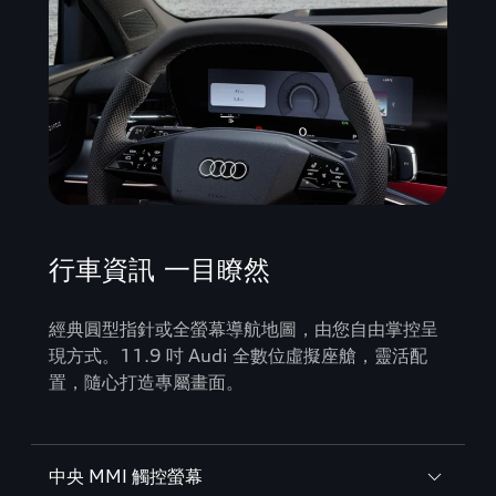
行車資訊 一目瞭然
經典圓型指針或全螢幕導航地圖，由您自由掌控呈
現方式。11.9 吋 Audi 全數位虛擬座艙，靈活配
置，隨心打造專屬畫面。
中央 MMI 觸控螢幕