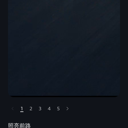
1
2
3
4
5
t-highlights.skipLinkText__
照亮前路