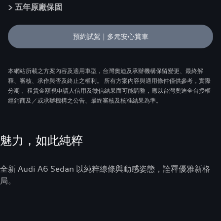
> 五年原廠保固
預約試駕 | 多元安心賞車
本網站所載之方案內容及適用車型，台灣奧迪及承辦機構保留變更、最終解
釋、審核、承作與否及終止之權利。 所有方案內容與適用條件僅供參考，實際
分期 、租賃金額視申請人信用及徵信結果而可能調整，應以台灣奧迪全台授權
經銷商及／或承辦機構之公告、最終審核及核准結果為準。
魅力，如此純粹
全新 Audi A6 Sedan 以純粹線條與動感姿態，詮釋優雅新格
局。