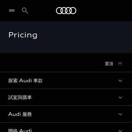
Audi
Pricing
置頂
探索 Audi 車款
試駕與購車
所有車款
客製化您的 Audi
Audi 服務
購車方案
Audi 純電生活圈
最新優惠
聯絡 Audi