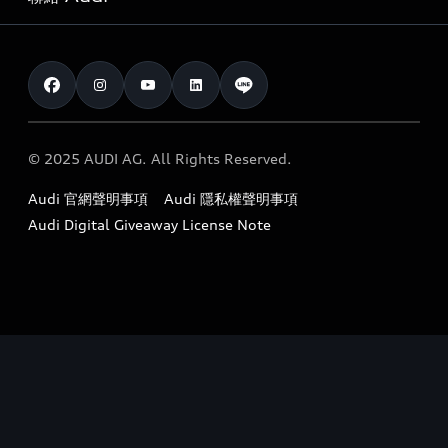
Audi 原廠配件與精品
奧迪嚴選中古車
預約試駕 | 多元安心賞車
myAudi
訂閱電子報
Audi 經銷商服務據點
myAudi TW app
與我聯繫
定期保養
Audi 職涯機會
© 2025 AUDI AG. All Rights Reserved.
保固
Audi 經銷夥伴招募
Audi 官網聲明事項
Audi 隱私權聲明事項
召回案件查詢
吹哨者制度
Audi Digital Giveaway License Note