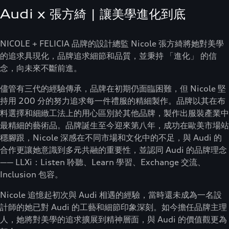
Audi x 張方綺 | 讓美學進化到底
NICOLE + FELICIA 品牌的設計總監 Nicole 張方綺將她對美學
的追求具現化，品牌追求細節和品質，並秉持 「進化」 的信
念，向未來不斷前進。
儘管有三代的經驗傳承，品牌在初期仍面臨困難，但 Nicole 堅
持用 200 分的努力追求每一件禮服的精細製作。品牌以其在布
料選擇和細緻工法上的用心區別於其他品牌，製作出服裝產業中
最精細的藝術品。品牌誕生至今迎來第八年，成功在歐美市場站
穩腳跟，Nicole 深感在不同市場和文化中的不足，與 Audi 的
合作更讓她意識到多元共融的重要性，並認同 Audi 的品牌理念
—— LLXi：Listen 聆聽、Learn 學習、Exchange 交流、
Inclusion 包容。
Nicole 追憶起初次與 Audi 相遇的經驗，當時還未成為一名設
計師的她已對 Audi 的工藝和細節印象深刻。如今擔任品牌主理
人，她將對美學的追求擴展到精神層面，與 Audi 的價值觀更為