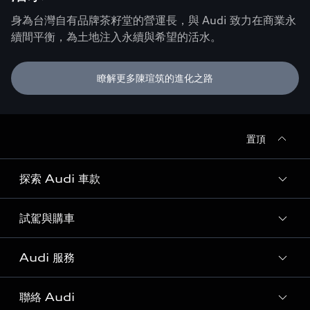
身為台灣自有品牌茶籽堂的營運長，與 Audi 致力在商業永
續間平衡，為土地注入永續與希望的活水。
瞭解更多陳瑄筑的進化之路
置頂
探索 Audi 車款
試駕與購車
所有車款
客製化您的 Audi
Audi 服務
購車方案
Audi 純電生活圈
最新優惠
聯絡 Audi
Audi 原廠配件與精品
奧迪嚴選中古車