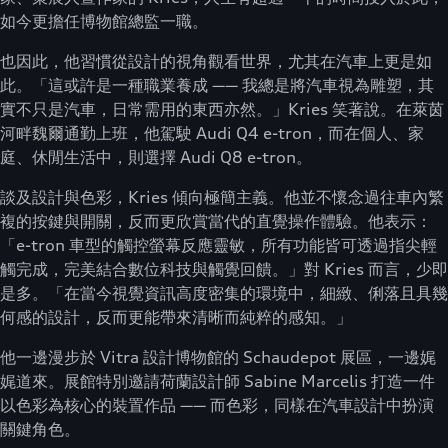
如今更擔任博物館總監一職。
也因此，他習慣從設計的視角觀看世界，尤其在汽車上更是如
此。「這或許是一種職業養成 —— 我總是將汽車視為雕塑，其
實不只是汽車，日常需用的東西亦然。」Kries 笑著說。在萊茵
河畔魏爾通勤上班，他駕駛 Audi Q4 e-tron，而在個人、家
庭、休閒生活中，則選擇 Audi Q8 e-tron。
談及設計與色彩，Kries 傾向極簡主義。他並不懷念過往車內繁
複的按鍵與開關，反而更欣賞當代的直覺操作體驗。他表示：
「e-tron 車型的觸控螢幕反應靈敏，所有功能皆可透過指尖輕
觸完成，完美結合數位科技與觸覺回饋。」對 Kries 而言，少即
是多。「在當今視覺資訊高度密集的環境中，細緻、俐落且具幾
何感的設計，反而更能帶來清晰而純粹的感知。」
他一邊漫步於 Vitra 設計博物館的 Schaudepot 展區，一邊娓
娓道來。展館特別邀請荷蘭設計師 Sabine Marcelis 打造一件
以色彩為核心的裝置作品 —— 而色彩，同樣在汽車設計中扮演
關鍵角色。