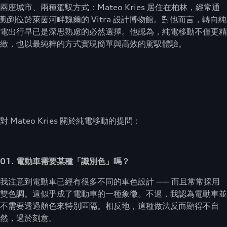
兩座城市、兩種駕馭方式：Mateo Kries 居住在柏林，經常通
勤到位於萊茵河畔魏爾的 Vitra 設計博物館。對他而言，轉向純
電出行早已是深思熟慮的必然選擇。他認為，純電移動不僅更精
緻，也以最純粹的方式實現簡單與高效的駕馭體驗。
對 Mateo Kries 關於純電移動的提問：
01. 電動車需要某種「識別色」嗎？
我注意到電動車已經有很多不同的車色設計 —— 而且常常採用
雙色調。這似乎成了電動車的一種象徵。不過，我認為電動車並
不需要透過顏色來特別區隔。相反地，這種做法反而顯得不自
然，過於刻意。