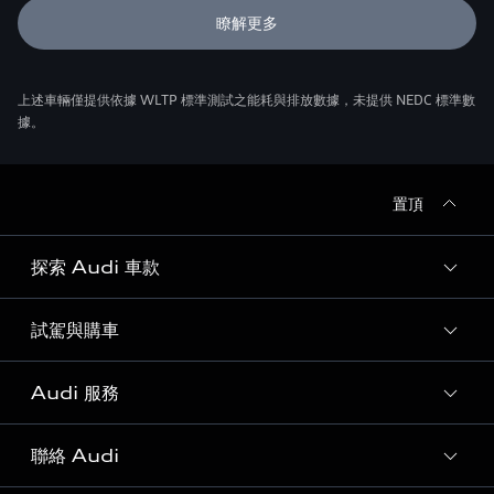
瞭解更多
上述車輛僅提供依據 WLTP 標準測試之能耗與排放數據，未提供 NEDC 標準數
據。
置頂
探索 Audi 車款
試駕與購車
所有車款
客製化您的 Audi
Audi 服務
購車方案
Audi 純電生活圈
最新優惠
聯絡 Audi
Audi 原廠配件與精品
奧迪嚴選中古車
預約試駕 | 多元安心賞車