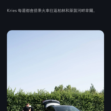
Kries 每週都會搭乘火車往返柏林和萊茵河畔韋爾。