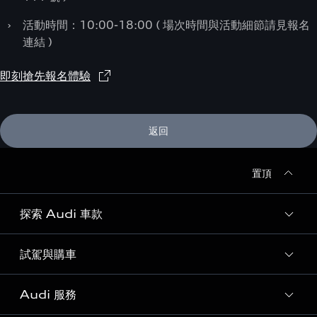
›
活動時間：10:00-18:00 ( 場次時間與活動細節請見報名
連結 )
即刻搶先報名體驗
返回
置頂
探索 Audi 車款
試駕與購車
所有車款
客製化您的 Audi
Audi 服務
購車方案
Audi 純電生活圈