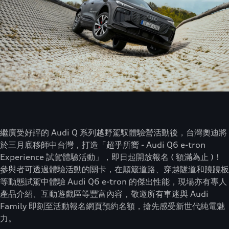
繼廣受好評的 Audi Q 系列越野駕馭體驗營活動後，台灣奧迪將
於三月底移師中台灣，打造「超乎所嚮 - Audi Q6 e-tron
Experience 試駕體驗活動」，即日起開放報名 ( 額滿為止 )！
參與者可透過體驗活動的關卡，在顛簸道路、穿越隧道和蹺蹺板
等動態試駕中體驗 Audi Q6 e-tron 的傑出性能，現場亦有專人
產品介紹、互動遊戲區等豐富內容，敬邀所有車迷與 Audi
Family 即刻至活動報名網頁預約名額，搶先感受新世代純電魅
力。