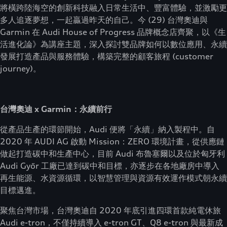
將橫跨陸海空的創新科技融入日常生活中、豐富體驗，並激勵更
多人追逐夢想，一起贏過昨天的自己。今 (29) 台灣奧迪與
Garmin 在 Audi House of Progress 品牌概念店齊聚，以《生
活進化論》為講座主題，深入探討雙品牌如何以數位應用、永續
發展打造產品與服務體驗，構築完整的顧客旅程 (customer
journey)。
台灣奧迪 x Garmin：永續前行
從產品生產的環節開始，Audi 便將「永續」納入製程中。自
2020 年 AUDI AG 啟動 Mission：ZERO 環境計畫，從供應鏈
做起打造碳中和生產中心，目前 Audi 布魯塞爾以及位於匈牙利
Audi Győr 工廠已達到碳中和目標，亦逐步在各地廠房中導入
再生能源、水資源循環，以智慧管理與資源有效運作模式朝永續
目標邁進。
聚焦台灣市場，台灣奧迪自 2020 年底引進四環首款純電休旅
Audi e-tron，不僅持續導入 e-tron GT、Q8 e-tron 與最新成