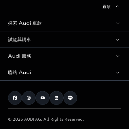
置頂
探索 Audi 車款
試駕與購車
所有車款
客製化您的 Audi
Audi 服務
購車方案
Audi 純電生活圈
最新優惠
聯絡 Audi
Audi 原廠配件與精品
奧迪嚴選中古車
預約試駕 | 多元安心賞車
myAudi
訂閱電子報
Audi 經銷商服務據點
myAudi TW app
與我聯繫
定期保養
Audi 職涯機會
© 2025 AUDI AG. All Rights Reserved.
保固
Audi 經銷夥伴招募