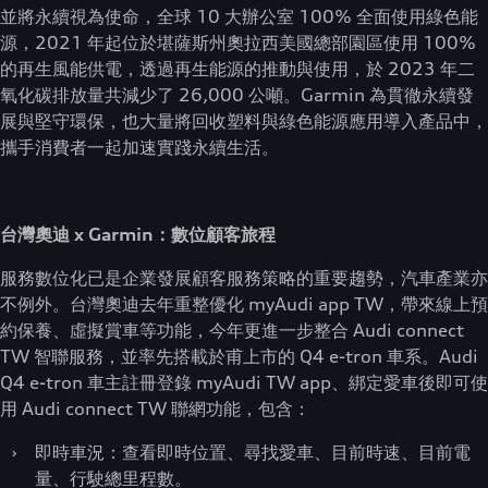
並將永續視為使命，全球 10 大辦公室 100% 全面使用綠色能
源，2021 年起位於堪薩斯州奧拉西美國總部園區使用 100%
的再生風能供電，透過再生能源的推動與使用，於 2023 年二
氧化碳排放量共減少了 26,000 公噸。Garmin 為貫徹永續發
展與堅守環保，也大量將回收塑料與綠色能源應用導入產品中，
攜手消費者一起加速實踐永續生活。
台灣奧迪 x Garmin：數位顧客旅程
服務數位化已是企業發展顧客服務策略的重要趨勢，汽車產業亦
不例外。台灣奧迪去年重整優化 myAudi app TW，帶來線上預
約保養、虛擬賞車等功能，今年更進一步整合 Audi connect
TW 智聯服務，並率先搭載於甫上市的 Q4 e-tron 車系。Audi
Q4 e-tron 車主註冊登錄 myAudi TW app、綁定愛車後即可使
用 Audi connect TW 聯網功能，包含：
›
即時車況：查看即時位置、尋找愛車、目前時速、目前電
量、行駛總里程數。