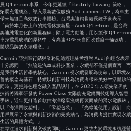
員 Q4 e-tron 車系，今年更延續『Electrify Taiwan』策略，
拓展充電網絡、導入最新數位服務 Audi connect TW，為車主
帶來無縫且高效的行車體驗。台灣奧迪銷售處長鍾子豪表示：
「甫於本月份上市的純電休旅新星－Audi Q4 e-tron，是台灣
奧迪純電進化的新里程碑；除了電力動能，用以製作 Q4 e-tron
車身擋風玻璃的原料中，有高達30%來自回收舊廢車輛玻璃，
體現品牌的永續理念。」
Garmin 亞洲區行銷與業務副總經理林孟垣對 Audi 的理念表示
十分認同：「無論是汽車或科技產業，永續都不僅是個宣言，而
是我們生活哲學的核心。Garmin 視永續發展為使命，以環境友
善的概念為基石，持續以創新科技為消費者帶來美好生活體驗的
同時，更把綠色理念融入產品設計，在 2020 年以領先業界的
技術將獨家研發的 Power Glass 太陽能充電鏡面技術導入智慧
手錶，近年更打造首款由海洋廢棄漁網再製而成的潛水電腦錶，
以『海洋回收塑料』、『零塑包裝』、『光綠能使用』設計，向
用戶展示了永續與創新技術的完美結合，為消費者提供實現永續
生活的具體方式。」
在專注追求創新與突破的同時，Garmin 更致力於環境永續經營