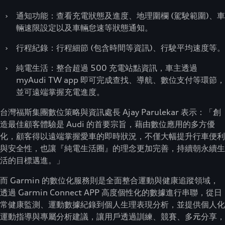
›
通知功能：查看充電狀態及進度、地理圍欄 (駕駛範圍)、車
輛速限設定以及車輛怠速等狀態通知。
›
行程紀錄：行程細節 (包含時間等資訊)、行駛平均速度等。
›
純電生活：整合超過 500 充電站點資訊，車主透過
myAudi TW app 即可完成查找、導航、數位支付等環節，
並可遠端掌握充電進度。
台灣福斯集團數位策略與資訊處長 Ajay Parulekar 表示：「創
造最佳顧客體驗是 Audi 的首要宗旨，藉由數位應用的多方優
化，顧客得以遠端掌握愛車的即時狀況，不僅大幅提升行車便利
與安全性，也讓『純電生活圈』的理念更加完善，持續朝永續生
活的目標邁進。」
而 Garmin 的數位化服務則是全面整合運動與健康追蹤領域，
透過 Garmin Connect APP 高度個性化的數據進行串聯，從日
常健康監測、運動數據紀錄到個人生理表現分析，並提供個人化
運動指導與專屬分析建議，讓用戶透過訓練、競賽、多元分享，