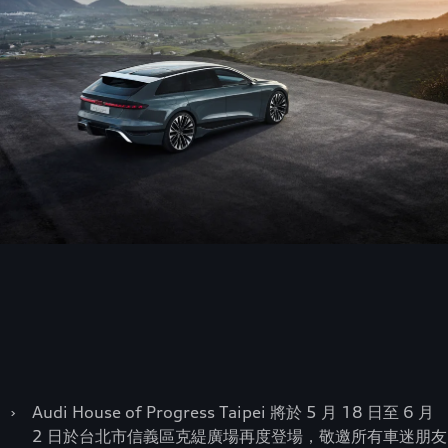
›
Audi House of Progress Taipei 將於 5 月 18 日至 6 月
2 日於台北市信義區克緹廣場再度登場，敬邀所有車迷朋友