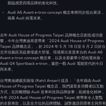
親臨感受四環品牌的進化科技。
›
Audi A6 Avant e-tron concept 概念車將同步抵台展演，
揭幕 Audi 純電未來。
去年 Audi House of Progress Taipei 品牌概念店創造成功迴
響，今年台灣奧迪再度帶來「2024 Audi House of Progress
Taipei 品牌概念店」，於 2024 年 5 月 18 日至 6 月 2 日於台
北市信義區克緹廣場盛大登場。現場展出首度來台的 Audi A6
Avant e-tron concept 概念車，以及全新豪華小型純電休旅－
Audi Q4 Sportback e-tron，邀您一觀 Audi 電能世代的今日
與未來。
台灣奧迪總裁安薩瑞 (Rahil Ansari) 提及：「去年藉由 Audi
House of Progress Taipei 概念店，我們讓眾多消費者以互動
方式，近距離體驗 Audi 造車科技與品牌故事；延續進化精神，
今年 2024 Audi House of Progress Taipei 將帶來令人驚豔
的全新車款，以及全方位的品牌體驗。誠摯邀請四環車主與所有