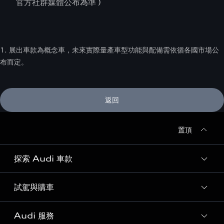
官方社群媒體公布為準 )
1. 展出車款為概念車，未來實際量產車型功能與配備需依循各國市場公
布而定。
返回
置頂
探索 Audi 車款
試駕與購車
所有車款
客製化您的 Audi
Audi 服務
購車方案