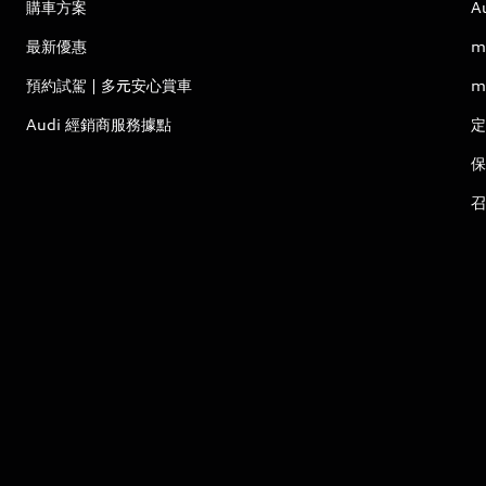
購車方案
A
最新優惠
m
預約試駕 | 多元安心賞車
m
Audi 經銷商服務據點
定
保
召