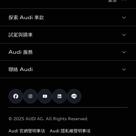
探索 Audi 車款
試駕與購車
所有車款
客製化您的 Audi
Audi 服務
購車方案
Audi 純電生活圈
最新優惠
聯絡 Audi
Audi 原廠配件與精品
奧迪嚴選中古車
預約試駕 | 多元安心賞車
myAudi
訂閱電子報
Audi 經銷商服務據點
myAudi TW app
與我聯繫
定期保養
Audi 職涯機會
© 2025 AUDI AG. All Rights Reserved.
保固
Audi 經銷夥伴招募
Audi 官網聲明事項
Audi 隱私權聲明事項
召回案件查詢