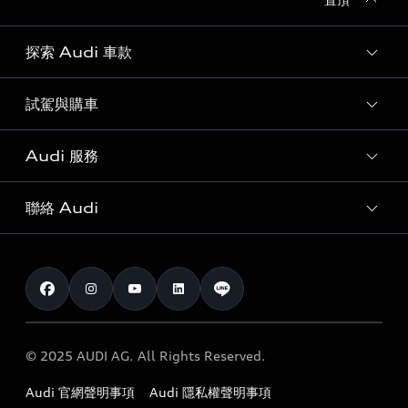
探索 Audi 車款
試駕與購車
所有車款
客製化您的 Audi
Audi 服務
購車方案
Audi 純電生活圈
最新優惠
聯絡 Audi
Audi 原廠配件與精品
奧迪嚴選中古車
預約試駕 | 多元安心賞車
myAudi
訂閱電子報
Audi 經銷商服務據點
myAudi TW app
與我聯繫
定期保養
Audi 職涯機會
© 2025 AUDI AG. All Rights Reserved.
保固
Audi 經銷夥伴招募
Audi 官網聲明事項
Audi 隱私權聲明事項
召回案件查詢