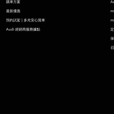
購車方案
A
最新優惠
m
預約試駕 | 多元安心賞車
m
Audi 經銷商服務據點
定
保
召