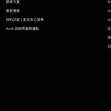
購車方案
A
最新優惠
m
預約試駕 | 多元安心賞車
m
Audi 經銷商服務據點
定
保
召