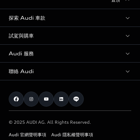
探索 Audi 車款
試駕與購車
所有車款
客製化您的 Audi
Audi 服務
購車方案
Audi 純電生活圈
最新優惠
聯絡 Audi
Audi 原廠配件與精品
奧迪嚴選中古車
預約試駕 | 多元安心賞車
myAudi
訂閱電子報
Audi 經銷商服務據點
myAudi TW app
與我聯繫
定期保養
Audi 職涯機會
© 2025 AUDI AG. All Rights Reserved.
保固
Audi 經銷夥伴招募
Audi 官網聲明事項
Audi 隱私權聲明事項
召回案件查詢