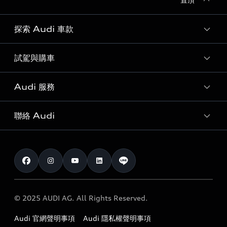
探索 Audi 車款
試駕與購車
所有車款
客製化您的 Audi
Audi 服務
購車方案
Audi 純電生活圈
最新優惠
聯絡 Audi
Audi 原廠配件與精品
奧迪嚴選中古車
預約試駕 | 多元安心賞車
myAudi
訂閱電子報
Audi 經銷商服務據點
myAudi TW app
與我聯繫
定期保養
Audi 職涯機會
© 2025 AUDI AG. All Rights Reserved.
保固
Audi 經銷夥伴招募
Audi 官網聲明事項
Audi 隱私權聲明事項
召回案件查詢