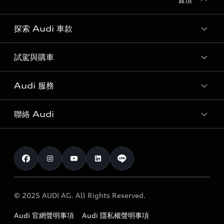
探索 Audi 車款
試駕與購車
所有車款
客製化您的 Audi
Audi 服務
購車方案
Audi 純電生活圈
最新優惠
聯絡 Audi
Audi 原廠配件與精品
奧迪嚴選中古車
預約試駕 | 多元安心賞車
myAudi
訂閱電子報
Audi 經銷商服務據點
myAudi TW app
與我聯繫
定期保養
Audi 職涯機會
© 2025 AUDI AG. All Rights Reserved.
保固
Audi 經銷夥伴招募
Audi 官網聲明事項
Audi 隱私權聲明事項
召回案件查詢