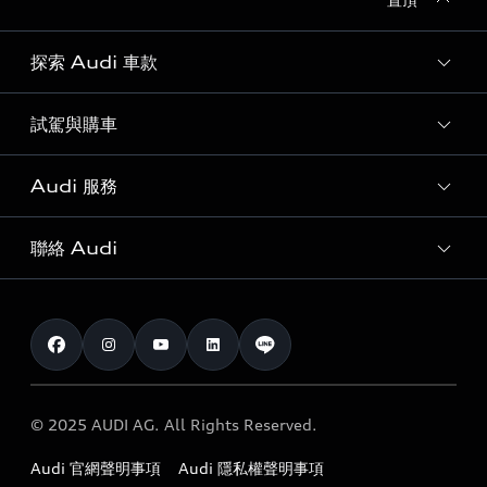
探索 Audi 車款
試駕與購車
所有車款
客製化您的 Audi
Audi 服務
購車方案
Audi 純電生活圈
最新優惠
聯絡 Audi
Audi 原廠配件與精品
奧迪嚴選中古車
預約試駕 | 多元安心賞車
myAudi
訂閱電子報
Audi 經銷商服務據點
myAudi TW app
與我聯繫
定期保養
Audi 職涯機會
© 2025 AUDI AG. All Rights Reserved.
保固
Audi 經銷夥伴招募
Audi 官網聲明事項
Audi 隱私權聲明事項
召回案件查詢