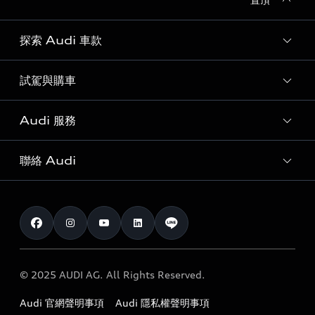
探索 Audi 車款
試駕與購車
所有車款
客製化您的 Audi
Audi 服務
購車方案
Audi 純電生活圈
最新優惠
聯絡 Audi
Audi 原廠配件與精品
奧迪嚴選中古車
預約試駕 | 多元安心賞車
myAudi
訂閱電子報
Audi 經銷商服務據點
myAudi TW app
與我聯繫
定期保養
Audi 職涯機會
© 2025 AUDI AG. All Rights Reserved.
保固
Audi 經銷夥伴招募
Audi 官網聲明事項
Audi 隱私權聲明事項
召回案件查詢