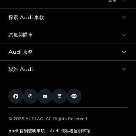
探索 Audi 車款
試駕與購車
所有車款
客製化您的 Audi
Audi 服務
購車方案
Audi 純電生活圈
最新優惠
聯絡 Audi
Audi 原廠配件與精品
奧迪嚴選中古車
預約試駕 | 多元安心賞車
myAudi
訂閱電子報
Audi 經銷商服務據點
myAudi TW app
與我聯繫
定期保養
Audi 職涯機會
© 2025 AUDI AG. All Rights Reserved.
保固
Audi 經銷夥伴招募
Audi 官網聲明事項
Audi 隱私權聲明事項
召回案件查詢