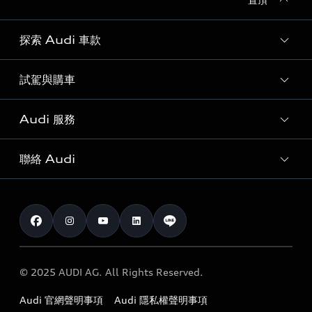
探索 Audi 車款
試駕與購車
所有車款
客製化您的 Audi
Audi 服務
購車方案
Audi 純電生活圈
最新優惠
聯絡 Audi
Audi 原廠配件與精品
奧迪嚴選中古車
預約試駕 | 多元安心賞車
myAudi
訂閱電子報
Audi 經銷商服務據點
myAudi TW app
與我聯繫
定期保養
Audi 職涯機會
© 2025 AUDI AG. All Rights Reserved.
保固
Audi 經銷夥伴招募
Audi 官網聲明事項
Audi 隱私權聲明事項
召回案件查詢