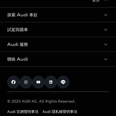
探索 Audi 車款
試駕與購車
所有車款
客製化您的 Audi
Audi 服務
購車方案
Audi 純電生活圈
最新優惠
聯絡 Audi
Audi 原廠配件與精品
奧迪嚴選中古車
預約試駕 | 多元安心賞車
myAudi
訂閱電子報
Audi 經銷商服務據點
myAudi TW app
與我聯繫
定期保養
Audi 職涯機會
© 2025 AUDI AG. All Rights Reserved.
保固
Audi 經銷夥伴招募
Audi 官網聲明事項
Audi 隱私權聲明事項
召回案件查詢