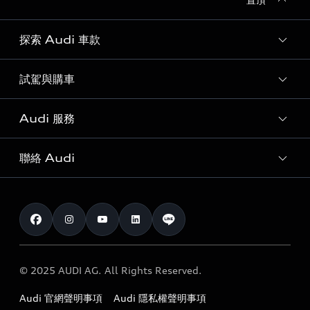
探索 Audi 車款
試駕與購車
所有車款
客製化您的 Audi
Audi 服務
購車方案
Audi 純電生活圈
最新優惠
聯絡 Audi
Audi 原廠配件與精品
奧迪嚴選中古車
預約試駕 | 多元安心賞車
myAudi
訂閱電子報
Audi 經銷商服務據點
myAudi TW app
與我聯繫
定期保養
Audi 職涯機會
© 2025 AUDI AG. All Rights Reserved.
保固
Audi 經銷夥伴招募
Audi 官網聲明事項
Audi 隱私權聲明事項
召回案件查詢