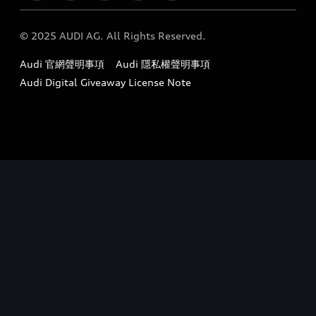
定期保養
Audi 職涯機會
© 2025 AUDI AG. All Rights Reserved.
保固
Audi 經銷夥伴招募
Audi 官網聲明事項
Audi 隱私權聲明事項
召回案件查詢
吹哨者制度
Audi Digital Giveaway License Note