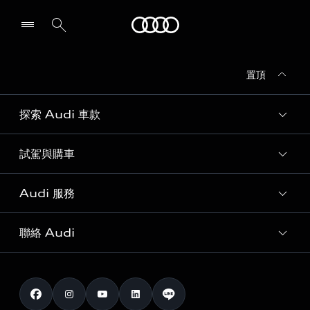
Audi
置頂
探索 Audi 車款
試駕與購車
所有車款
客製化您的 Audi
Audi 服務
購車方案
Audi 純電生活圈
最新優惠
聯絡 Audi
Audi 原廠配件與精品
奧迪嚴選中古車
預約試駕 | 多元安心賞車
myAudi
訂閱電子報
Audi 經銷商服務據點
myAudi TW app
與我聯繫