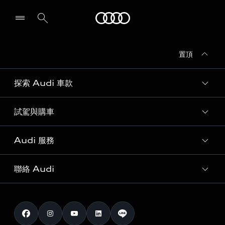
Audi
置頂
探索 Audi 車款
試駕與購車
所有車款
客製化您的 Audi
Audi 服務
購車方案
Audi 純電生活圈
最新優惠
聯絡 Audi
Audi 原廠配件與精品
奧迪嚴選中古車
預約試駕 | 多元安心賞車
myAudi
訂閱電子報
Audi 經銷商服務據點
myAudi TW app
與我聯繫