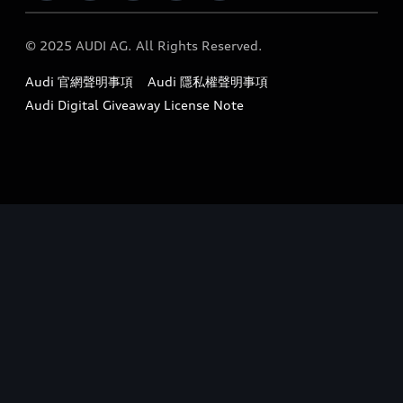
定期保養
Audi 職涯機會
© 2025 AUDI AG. All Rights Reserved.
保固
Audi 經銷夥伴招募
Audi 官網聲明事項
Audi 隱私權聲明事項
召回案件查詢
吹哨者制度
Audi Digital Giveaway License Note