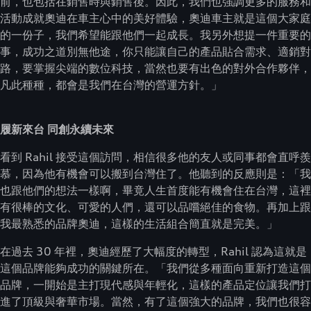
前，也包括在銷售時與銷售後。因此，我們也強調更多的服務和
活動成就奧迪在車主心中的美好體驗，奧迪車主就是這個大家庭
的一份子，我們希望能跟他們一起成長。我另外想提一件重要的
事，成功之道別無他途，你只能讓自己的產品貼合需求、適銷對
路，要掌握尖端的數位科技，當然也要有出色的對外合作夥伴，
凡此種種，都會是我們在台灣的營運方針。」
履新來台 同創永續未來
看到 Rahil 接受這個訪問，相信很多他的友人或同事都會直呼羨
慕，因為他有機會可以搬到台灣住了。他聽到的反應則是：「我
也跟他們的想法一樣啊，畢竟人生首度能有機會住在台灣，這裡
有很棒的文化、可愛的人們，還可以品嚐絕佳的食物。再加上跟
我最熟悉的品牌奧迪，這樣的生活組合簡直就是完美。」
在過去 30 年裡，奧迪經歷了大幅度的轉型，Rahil 認為這就是
這個品牌能夠成功的關鍵所在。「我們從多種面向重新打造這個
品牌，一開始是主打現代感與年輕化，這樣的產品定位讓我們打
進了頂級與奢華市場。當然，有了這個強大的品牌，我們也很容