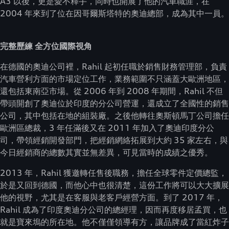
A3 以後，更是愛不釋手，同時也開展了他的汽車職涯，在
2004 年來到了位在因哥爾斯塔特的奧迪總部，成為其中一員。
完整歷練 全方位國際視角
在德國的奧迪公司裡，Rahil 起初任職於銷售財務管理部，負責
汽車營利方面的市場定位工作，業務範圍不只涵蓋大歐洲地區，
還包括東南亞市場。從 2006 年到 2008 年期間，Rahil 不但
帶頭開創了奧迪位於印度的分公司營運，還成立了全國性的銷售
公司，其中包括在地的組裝廠。之後他轉往奧斯頓馬丁公司擔任
歐洲區總裁，3 年任滿後又在 2011 年加入了奧迪印度分公
司，帶領經銷開發部門，把經銷網絡拓展到大約 35 家左右，與
今日經銷商的總數其實並無差異，可見當時的成績之優秀。
2013 年，Rahil 獲邀轉任售後職務，擔任全球零件定價總監，
於是又回到德國，而他心中也很清楚，這份工作將可以大大擴展
他的視野，尤其是在客服與老客戶經營方面。到了 2017 年，
Rahil 成為了印度奧迪分公司的總經理，因而再度移居孟買，也
就是寶來塢的所在地。他不僅僅領導有方，讓品牌成了當紅炸子