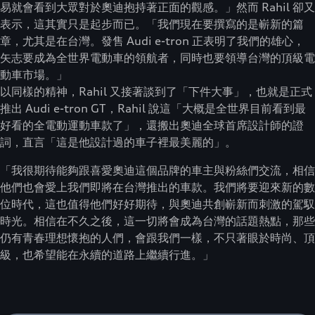
易就會看到大眾對於奧迪抱持著正面的觀感。」然而 Rahil 卻又
表示，這其實只是起步而已。「我們現在要撰寫的是嶄新的篇
章，尤其是在台灣。發售 Audi e-tron 正表明了我們的雄心，
矢志要成為全世界電動車的領航者，同時也要領導台灣的頂級電
動車市場。」
以同樣的精神，Rahil 又接著談到了「下件大事」，也就是正式
推出 Audi e-tron GT，Rahil 說這「大概是全世界目前看到最
好看的全電動運動車款了」，還搬出奧迪全球首席設計師的證
詞，直言「這是他設計過的車子裡最美麗的」。
「我很期待能夠跟喜愛奧迪這個品牌的車主與粉絲們交流，相信
他們也會愛上我們即將在台灣推出的車款。我們將要迎來新的數
位時代，這也值得他們好好期待，與奧迪共創嶄新而刺激的駕馭
時光。相信在不久之後，這一切將會成為台灣的話題熱點，那些
仍有青春理想懷抱的人們，會跟我們一樣，不只著眼於時尚、頂
級，也希望能在永續的道路上繼續行進。」