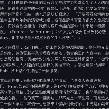
雞，而且也是在他任事的這段時間裡讓主力客群產生了大大的翻
轉，使得奧迪車主的平均年齡降低了許多。而問起他要怎麼在台
灣再創同樣的佳績，他也只是眨眨眼說道：「只要看看台灣的奧
迪車主平均年齡的演變就知道，這個品牌其實還有很大的發展潛
力，而我自己也相信，我們向客戶承諾的那句『未來是一種態
度』（Future Is An Attitude）並不只是在談要怎麼改變心態
而已，那本身也是再確實不過的生活樣態了。」
來台任職前，Rahil 的上一份工作又是在德國總部，擔任的職務
是銷售、數位暨新事業管理資深總監，負責的工作內容中有一部
份是贊助推廣，例如針對知名的拜仁慕尼黑足球俱樂部，「從球
員到教練，人人開的都是最棒的奧迪車款。」講起這個成績時，
Rahil 臉上忍不住浮起了一抹微笑。
買車這件事，有時候很能牽動人的情感，也會讓人覺得興奮不
已，Rahil 曾在許多國家歷練，為各地顧客提供不同方式但同樣
高水平的服務，對於這點他可說是再清楚不過了，也簡單歸納了
他的心得。「當你買下一輛奧迪，那不光是一筆生意，而是進入
了一個大家庭，我們一心想讓車主體驗到最好的，不光是在銷售