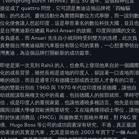
（Vorsprung durch Technik）創立 50 週年。這個精神也直
接促成了 quattro 問世，它可謂是奧迪這個品牌裡「四輪驅
動」的代名詞。慶祝活動分為實體與數位方式舉辦，而一說到數
位化便會讓人想起印度，這是舉世著名的數位科技大國，並且也
是台灣奧迪新任總裁 Rahil Ansari 的故鄉。印度與德國的文化
各負盛名，而 Ansari 先生自小就同時受到雙方的洗禮，此次負
責整個台灣奧迪福斯汽車股份有限公司的業務，一心想要帶領台
灣奧迪，為這個品牌打開嶄新的成功篇章。
即使是第一次見到 Rahil 的人，也會馬上發現他來自於一個國際
化的成長背景，雖然長相是道地的印度人，卻說著一口道地而清
晰的德語，而且是通常只有德國北部或西北部人才會有的口音。
他的雙親分別在 1960 與 1970 年代從印度移居德國，讓他自
幼就能汲取兩種文化中的長處，包括德國人的按部就班、準時守
信，或是印度人的重視家庭，也讓他通曉多種語言。他先是在德
國與法國大學修習歐洲商業研究，又在瑞典獲得碩士學位，讓他
對於快速消費品（FMCG）與服飾業方面格外專精，對 P&G 寶
僑、Hugo Boss 等公司的成功因素深有研究。不過，真正最讓
他著迷的其實是汽車，尤其是當他在 2003 年買下了一輛 Audi