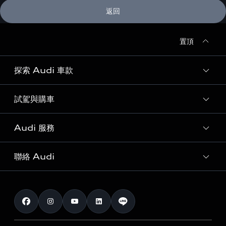
返回
置頂
探索 Audi 車款
試駕與購車
所有車款
客製化您的 Audi
Audi 服務
購車方案
Audi 純電生活圈
最新優惠
聯絡 Audi
Audi 原廠配件與精品
奧迪嚴選中古車
預約試駕 | 多元安心賞車
myAudi
訂閱電子報
Audi 經銷商服務據點
myAudi TW app
與我聯繫
定期保養